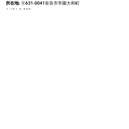
所在地:
〶631-0041奈良市学園大和町
6-696-2-503
ラーラ通信を要求にこち
ら
登録する
クイックリンク