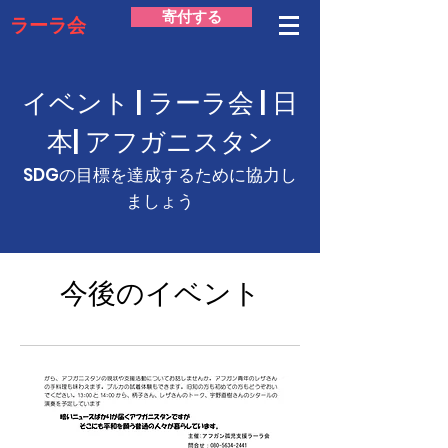
寄付する
ラーラ会
イベント | ラーラ会 | 日
本| アフガニスタン
SDGの目標を達成するために協力し
ましょう
今後のイベント