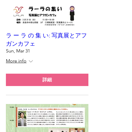
ラ ー ラ の 集 い: 写真展とアフ
ガンカフェ
Sun, Mar 31
More info
詳細